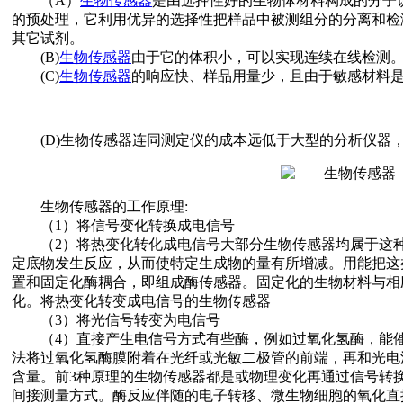
（A）
生物传感器
是由选择性好的生物体材料构成的分子
的预处理，它利用优异的选择性把样品中被测组分的分离和检
其它试剂。
(B)
生物传感器
由于它的体积小，可以实现连续在线检测
(C)
生物传感器
的响应快、样品用量少，且由于敏感材料
(D)生物传感器连同测定仪的成本远低于大型的分析仪器
生物传感器的工作原理:
（1）将信号变化转换成电信号
（2）将热变化转化成电信号大部分生物传感器均属于这种
定底物发生反应，从而使特定生成物的量有所增减。用能把这
置和固定化酶耦合，即组成酶传感器。固定化的生物材料与相
化。将热变化转变成电信号的生物传感器
（3）将光信号转变为电信号
（4）直接产生电信号方式有些酶，例如过氧化氢酶，能催
法将过氧化氢酶膜附着在光纤或光敏二极管的前端，再和光电
含量。前3种原理的生物传感器都是或物理变化再通过信号转
间接测量方式。酶反应伴随的电子转移、微生物细胞的氧化直