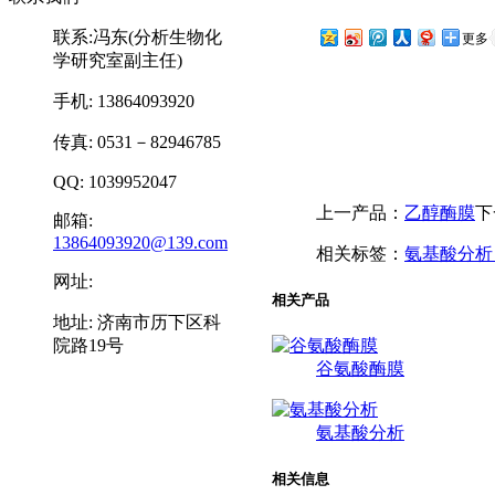
联系:冯东(分析生物化
更多
学研究室副主任)
手机: 13864093920
传真: 0531－82946785
QQ: 1039952047
上一产品：
乙醇酶膜
下
邮箱:
13864093920@139.com
相关标签：
氨基酸分
网址:
相关产品
地址: 济南市历下区科
院路19号
谷氨酸酶膜
氨基酸分析
相关信息